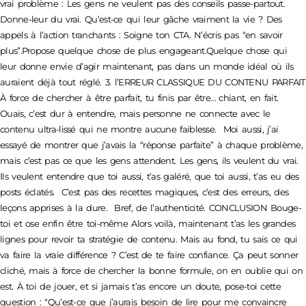
vrai problème : Les gens ne veulent pas des conseils passe-partout.
Donne-leur du vrai. Qu’est-ce qui leur gâche vraiment la vie ? Des
appels à l’action tranchants : Soigne ton CTA. N’écris pas “en savoir
plus”.Propose quelque chose de plus engageant.Quelque chose qui
leur donne envie d’agir maintenant, pas dans un monde idéal où ils
auraient déjà tout réglé. 3. l’ERREUR CLASSIQUE DU CONTENU PARFAIT
À force de chercher à être parfait, tu finis par être… chiant, en fait.
Ouais, c’est dur à entendre, mais personne ne connecte avec le
contenu ultra-lissé qui ne montre aucune faiblesse. Moi aussi, j’ai
essayé de montrer que j’avais la “réponse parfaite” à chaque problème,
mais c’est pas ce que les gens attendent. Les gens, ils veulent du vrai.
Ils veulent entendre que toi aussi, t’as galéré, que toi aussi, t’as eu des
posts éclatés. C’est pas des recettes magiques, c’est des erreurs, des
leçons apprises à la dure. Bref, de l’authenticité. CONCLUSION Bouge-
toi et ose enfin être toi-même Alors voilà, maintenant t’as les grandes
lignes pour revoir ta stratégie de contenu. Mais au fond, tu sais ce qui
va faire la vraie différence ? C’est de te faire confiance. Ça peut sonner
cliché, mais à force de chercher la bonne formule, on en oublie qui on
est. À toi de jouer, et si jamais t’as encore un doute, pose-toi cette
question : “Qu’est-ce que j’aurais besoin de lire pour me convaincre