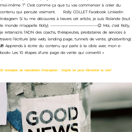
moi-même ?” C’est comme ça que tu vas commencer à créer du
contenu qui percute vraiment. Rolly COLLET Facebook Linkedin
Instagram Si tu me découvres à travers cet article, je suis Rolande (tout
le monde m’appelle Rolly). —————————————😉 Moi, c’est Rolly,
je retranscris l’ADN des coachs, thérapeutes, prestataires de services à
travers l’écriture (site web, landing page, tunnels de vente, ghostwriting)
🎁 Apprends à écrire du contenu qui parle à ta cible avec mon e-
book« Les 10 étapes d’une page de vente qui convertit »
10 exemples de newsletters d’exception : Inspire toi pour réinventer ta com’