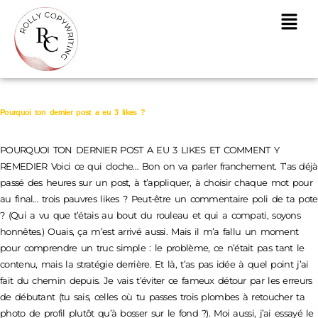
Pourquoi ton dernier post a eu 3 likes ?
POURQUOI TON DERNIER POST A EU 3 LIKES ET COMMENT Y
REMEDIER Voici ce qui cloche… Bon on va parler franchement. T’as déjà
passé des heures sur un post, à t’appliquer, à choisir chaque mot pour
au final… trois pauvres likes ? Peut-être un commentaire poli de ta pote
? (Qui a vu que t’étais au bout du rouleau et qui a compati, soyons
honnêtes.) Ouais, ça m’est arrivé aussi. Mais il m’a fallu un moment
pour comprendre un truc simple : le problème, ce n’était pas tant le
contenu, mais la stratégie derrière. Et là, t’as pas idée à quel point j’ai
fait du chemin depuis. Je vais t’éviter ce fameux détour par les erreurs
de débutant (tu sais, celles où tu passes trois plombes à retoucher ta
photo de profil plutôt qu’à bosser sur le fond ?). Moi aussi, j’ai essayé le