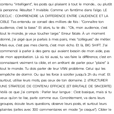
contenu “intelligent”, les posts qui plaisent à tout le monde… ou plutôt
à personne. Résultat ? Invisible. Comme un fantôme dans l’algo. LE
DECLIC : COMPRENDRE LA DIFFERENCE ENTRE L’AUDIENCE ET LA
CIBLE T’as entendu ce conseil des milliers de fois : “Connaître ton
audience, c’est la base.” Et alors, tu te dis : “Ok, mon audience, c’est
tout le monde, je veux toucher large.” Erreur fatale. À un moment
donné, j’ai pigé que je parlais à mes pairs, mes “collègues” de métier.
Mais eux, c’est pas mes clients, c’est mon écho. Et là, BIG SHIFT. J’ai
commencé à parler à des gens qui avaient besoin de mon aide, pas
de mon approbation. Là où toi aussi, tu vas faire la différence, c’est en
connaissant vraiment ta cible, et en arrêtant de parler pour “plaire” à
tout le monde. Tu dois parler de leur VRAI problème. Celui qui les
empêche de dormir. Ou qui les force à scroller jusqu’à 2h du mat’. Et
surtout, utilise leurs mots, pas ceux de ton domaine. 2. sTRUCTURER
UNE STRATEGIE DE CONTENU EFFICACE (ET BRUTALE DE SINCERITE)
Voilà ce que j’ai compris : Parler leur langue : C’est basique, mais si tu
veux qu’on te lise, parle comme eux. Concrètement, va dans leurs
groupes, écoute leurs questions, observe leurs posts, et surtout leurs
plaintes (celles avec 300 commentaires en mode “je craque”). Cibler le