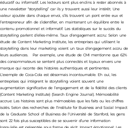
éducatif ou informatif. Les lecteurs sont plus enclins à rester abonnés à
une newsletter “storytelling” car ils y trouvent aussi leur intérêt. Une
valeur ajoutée dans chaque envoi, s’ils trouvent un pont entre eux et
l’entrepreneur afin de s’identifier, en maintenant un équilibre entre le
contenu promotionnel et informatif. Les statistiques sur le succès du
storytelling parlent d’elles-même. Taux d’engagement accru: Selon une
étude de Content Marketing Institute, les entreprises qui utilisent le
storytelling dans leur marketing voient un taux d’engagement accru de
leurs audiences. Par exemple, une étude de CMI mentionne que 62%
des consommateurs se sentent plus connectés et loyaux envers une
marque qui raconte des histoires authentiques et pertinentes.
L’exemple de Coca-Cola est désormais incontournable. Eh oui, les
entreprises qui intègrent le storytelling voient souvent une
augmentation significative de l’engagement et de la fidélité des clients​
(Content Marketing Institute)​​ (Search Engine Journal)​. Mémorabilité
accrue: Les histoires sont plus mémorables que les faits ou les chiffres
isolés. Selon des recherches de l’Institute for Business and Social Impact
de la Graduate School of Business de l’Université de Stanford, les gens
sont 22 fois plus susceptibles de se souvenir d’une information
lorsqu’elle est présentée sous forme de récit. Impact émotionnel: Les