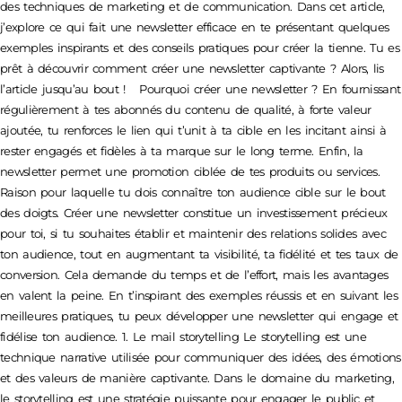
des techniques de marketing et de communication. Dans cet article,
j’explore ce qui fait une newsletter efficace en te présentant quelques
exemples inspirants et des conseils pratiques pour créer la tienne. Tu es
prêt à découvrir comment créer une newsletter captivante ? Alors, lis
l’article jusqu’au bout ! Pourquoi créer une newsletter ? En fournissant
régulièrement à tes abonnés du contenu de qualité, à forte valeur
ajoutée, tu renforces le lien qui t’unit à ta cible en les incitant ainsi à
rester engagés et fidèles à ta marque sur le long terme. Enfin, la
newsletter permet une promotion ciblée de tes produits ou services.
Raison pour laquelle tu dois connaître ton audience cible sur le bout
des doigts. Créer une newsletter constitue un investissement précieux
pour toi, si tu souhaites établir et maintenir des relations solides avec
ton audience, tout en augmentant ta visibilité, ta fidélité et tes taux de
conversion. Cela demande du temps et de l’effort, mais les avantages
en valent la peine. En t’inspirant des exemples réussis et en suivant les
meilleures pratiques, tu peux développer une newsletter qui engage et
fidélise ton audience. 1. Le mail storytelling Le storytelling est une
technique narrative utilisée pour communiquer des idées, des émotions
et des valeurs de manière captivante. Dans le domaine du marketing,
le storytelling est une stratégie puissante pour engager le public et