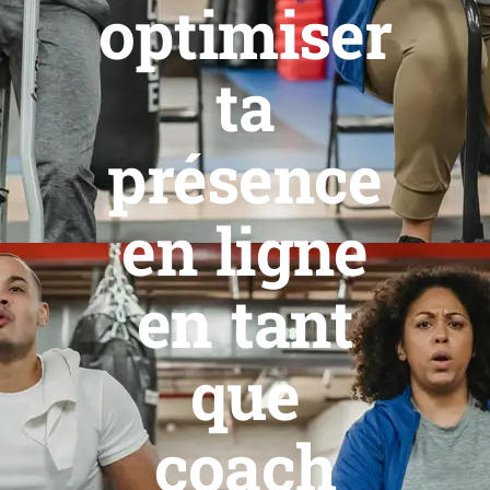
optimiser
ta
présence
en ligne
en tant
que
coach