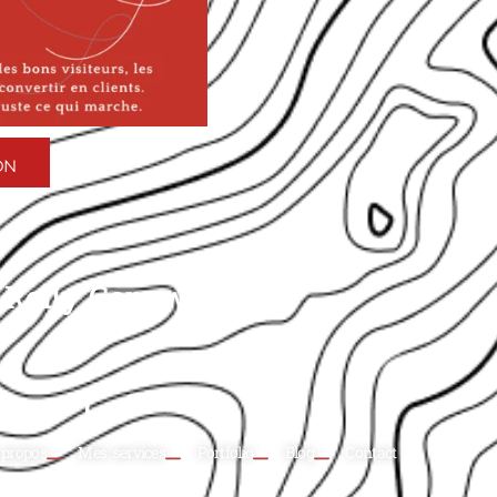
ON
Rolly Copywriting
 propos
Mes services
Portfolio
Blog
Contact